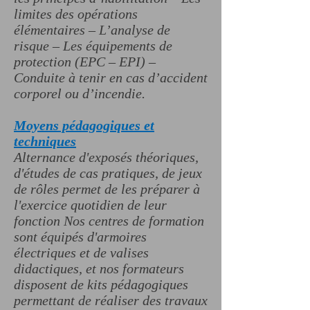
limites des opérations
élémentaires – L’analyse de
risque – Les équipements de
protection (EPC – EPI) –
Conduite à tenir en cas d’accident
corporel ou d’incendie.
Moyens pédagogiques et
techniques
Alternance d'exposés théoriques,
d'études de cas pratiques, de jeux
de rôles permet de les préparer à
l'exercice quotidien de leur
fonction Nos centres de formation
sont équipés d'armoires
électriques et de valises
didactiques, et nos formateurs
disposent de kits pédagogiques
permettant de réaliser des travaux