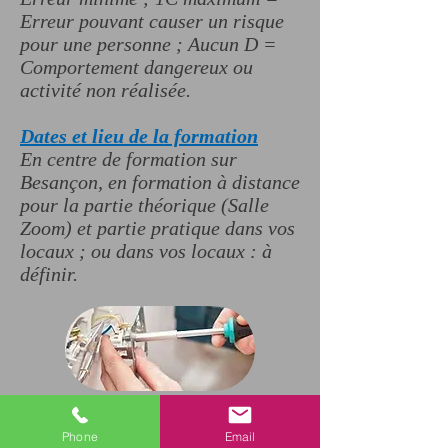
Erreur pouvant causer un risque
pour une personne ; Aucun D =
Comportement dangereux ou
activité non réalisée.
Dates et lieu de la formation
En centre de formation sur
Besançon, en formation à distance
pour la partie théorique (Salle
Zoom) et partie pratique dans vos
locaux ; ou dans vos locaux : à
définir.
Informations pratiques
Phone
Email