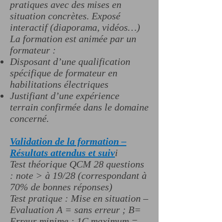
pratiques avec des mises en
situation concrètes. Exposé
interactif (diaporama, vidéos…)
La formation est animée par un
formateur :
Disposant d’une qualification
spécifique de formateur en
habilitations électriques
Justifiant d’une expérience
terrain confirmée dans le domaine
concerné.
Validation de la formation –
Résultats attendus et suiv
i
Test théorique QCM 28 questions
: note > à 19/28 (correspondant à
70% de bonnes réponses)
Test pratique : Mise en situation –
Evaluation A = sans erreur ; B=
Erreur minime ; 1C maximum =