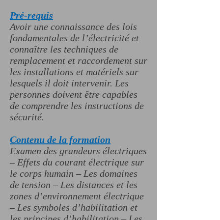
Pré-requis
Avoir une connaissance des lois
fondamentales de l’électricité et
connaître les techniques de
remplacement et raccordement sur
les installations et matériels sur
lesquels il doit intervenir. Les
personnes doivent être capables
de comprendre les instructions de
sécurité.
Contenu de la formation
Examen des grandeurs électriques
– Effets du courant électrique sur
le corps humain – Les domaines
de tension – Les distances et les
zones d’environnement électrique
– Les symboles d’habilitation et
les principes d’habilitation – Les